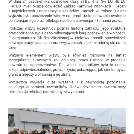
W dniu 24 października uczniowie klasy 3TBE, 4TB, 3w LO, 4b LO
i 4c LO mieli okazję odwiedzić Zakład Karny we Wronkach – jeden
z największych i najstarszych zakładów karnych w Polsce. Celem
wyjazdu było poszerzenie wiedzy na temat funkcjonowania systemu
penitencjarnego oraz refleksja nad konsekwencjami łamania prawa.
Podczas wizyty uczestnicy poznali historię zakładu, jego strukturę
oraz codzienne życie osób odbywających karę pozbawienia wolności.
Funkcjonariusze Służby Więziennej w ciekawy sposób opowiedzieli
o swojej pracy, zadaniach oraz wyzwaniach, z jakimi mierzą się na co
dzień.
Ważnym elementem wizyty była również rozmowa na temat
resocjalizacji skazanych, roli edukacji, pracy i terapii w procesie
powrotu do społeczeństwa. Dla wielu uczestników była to cenna
lekcja odpowiedzialności, prawa i życia, pokazująca, jak cienka bywa
granica między wolnością a jej utratą.
Wycieczka wywarła duże wrażenie i z pewnością pozostanie
na długo w pamięci uczestników. Doświadczenie to, otwiera oczy
i skłania do refleksji nad własnymi wyborami.