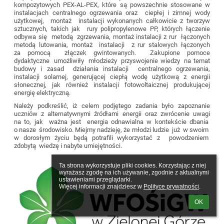
kompozytowych PEX-AL-PEX, które są powszechnie stosowane w
instalacjach centralnego ogrzewania oraz ciepłej i zimnej wody
użytkowej, montaż instalacji wykonanych całkowicie z tworzyw
sztucznych, takich jak rury polipropylenowe PP, których łączenie
odbywa się metodą zgrzewania, montaż instalacji z rur łączonych
metodą lutowania, montaż instalacji z rur stalowych łączonych
za pomocą złączek gwintowanych. Zakupione pomoce
dydaktyczne umożliwiły młodzieży przyswojenie wiedzy na temat
budowy i zasad działania instalacji centralnego ogrzewania,
instalacji solarnej, generującej ciepłą wodę użytkową z energii
słonecznej, jak również instalacji fotowoltaicznej produkującej
energię elektryczną.
Należy podkreślić, iż celem podjętego zadania było zapoznanie
uczniów z alternatywnymi źródłami energii oraz zwrócenie uwagi
na to, jak ważna jest energia odnawialna w kontekście dbania
o nasze środowisko. Miejmy nadzieję, że młodzi ludzie już w swoim
w dorosłym życiu będą potrafili wykorzystać z powodzeniem
zdobytą wiedzę i nabyte umiejętności.
Ta strona wykorzystuje pliki cookies. Korzystając z niej 
wyrażasz zgodę na ich używanie, zgodnie z aktualnymi 
ustawieniami przeglądarki.

Więcej informacji znajdziesz w 
Polityce prywatności
.
OK