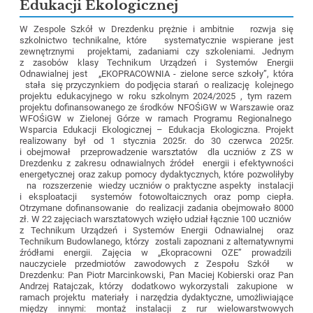
Edukacji Ekologicznej
W Zespole Szkół w Drezdenku prężnie i ambitnie rozwja się
szkolnictwo technikalne, które systematycznie wspierane jest
zewnętrznymi projektami, zadaniami czy szkoleniami. Jednym
z zasobów klasy Technikum Urządzeń i Systemów Energii
Odnawialnej jest „EKOPRACOWNIA - zielone serce szkoły”, która
stała się przyczynkiem do podjęcia starań o realizację kolejnego
projektu edukacyjnego w roku szkolnym 2024/2025 , tym razem
projektu dofinansowanego ze środków NFOŚiGW w Warszawie oraz
WFOŚiGW w Zielonej Górze w ramach Programu Regionalnego
Wsparcia Edukacji Ekologicznej – Edukacja Ekologiczna. Projekt
realizowany był od 1 stycznia 2025r. do 30 czerwca 2025r.
i obejmował przeprowadzenie warsztatów dla uczniów z ZS w
Drezdenku z zakresu odnawialnych źródeł energii i efektywności
energetycznej oraz zakup pomocy dydaktycznych, które pozwoliłyby
na rozszerzenie wiedzy uczniów o praktyczne aspekty instalacji
i eksploatacji systemów fotowoltaicznych oraz pomp ciepła.
Otrzymane dofinansowanie do realizacji zadania obejmowało 8000
zł. W 22 zajęciach warsztatowych wzięło udział łącznie 100 uczniów
z Technikum Urządzeń i Systemów Energii Odnawialnej oraz
Technikum Budowlanego, którzy zostali zapoznani z alternatywnymi
źródłami energii. Zajęcia w „Ekopracowni OZE” prowadzili
nauczyciele przedmiotów zawodowych z Zespołu Szkół w
Drezdenku: Pan Piotr Marcinkowski, Pan Maciej Kobierski oraz Pan
Andrzej Ratajczak, którzy dodatkowo wykorzystali zakupione w
ramach projektu materiały i narzędzia dydaktyczne, umożliwiające
między innymi: montaż instalacji z rur wielowarstwowych