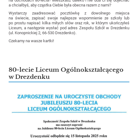
na obchodach 80-lecia? Mieszkasz daleko i nie uda Ci się dojechać
a chciałbyś, aby cząstka Ciebie była obecna razem z nami?
Wystarczy zaadresować pocztówkę z dowolnego miejsca
na świecie, zapisać swoje najlepsze wspomnienie ze szkoły lub
po prostu napisać kilka miłych słów oraz rok, w którym ukończyłeś
Liceum, a następnie wysłać pod adres Zespołu Szkół w Drezdenku
(ul. Konopnickiej 2, 66-530 Drezdenko).
Czekamy na wasze kartki!
80-lecie Liceum Ogólnokształcącego
w Drezdenku