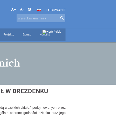
+
-
LOGOWANIE
Projekty
Epuap
Kontakt
nich
Ł W DREZDENKU
szelkich działań podejmowanych przez
ólnie ochronę godności dziecka oraz jego