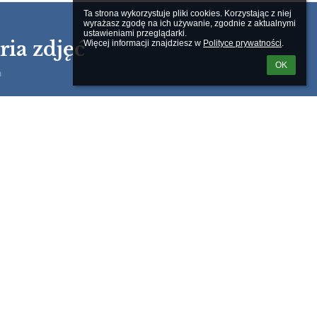
Ta strona wykorzystuje pliki cookies. Korzystając z niej 
wyrażasz zgodę na ich używanie, zgodnie z aktualnymi 
ustawieniami przeglądarki.

ria zdjęć
Więcej informacji znajdziesz w 
Polityce prywatności
.
OK
h