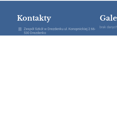
Kontakty
Gale
brak danyc
Zespół Szkół w Drezdenku ul. Konopnickiej 2 66-
530 Drezdenko
sekretariat@zsdrezdenko.pl
lucja.magdziarz@wp.pl
95 7620355
ul. Konopnickiej 2,
66-530 Drezdenko
Poland
www.zsdrezdenko.edupage.org
Anna Antoszek, inspektor@cbi24.pl
ZSDrezdenko/SkrytkaESP
AE:PL-70098-75554-TECIC-23