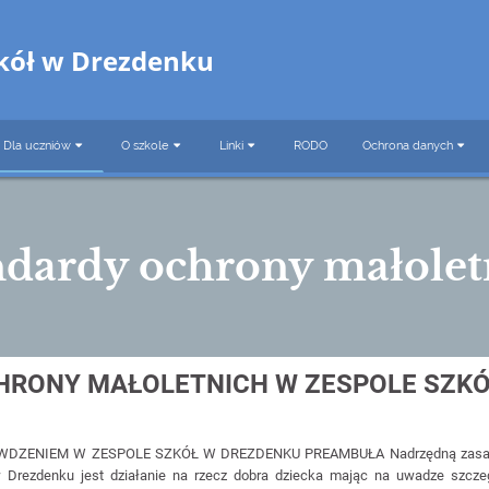
zkół w Drezdenku
Dla uczniów
O szkole
Linki
RODO
Ochrona danych
ndardy ochrony małolet
HRONY MAŁOLETNICH W ZESPOLE SZKÓ
DZENIEM W ZESPOLE SZKÓŁ W DREZDENKU PREAMBUŁA Nadrzędną zasadą w
Drezdenku jest działanie na rzecz dobra dziecka mając na uwadze szczeg