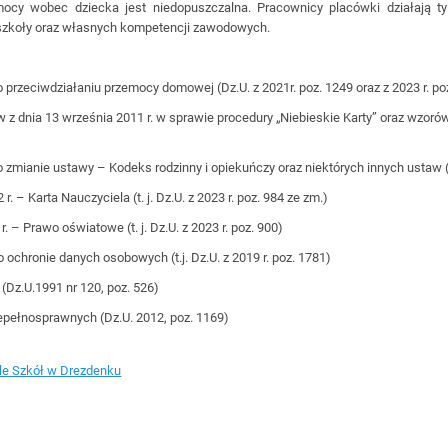
mocy wobec dziecka jest niedopuszczalna. Pracownicy placówki działają t
szkoły oraz własnych kompetencji zawodowych.
 o przeciwdziałaniu przemocy domowej (Dz.U. z 2021r. poz. 1249 oraz z 2023 r. po
z dnia 13 września 2011 r. w sprawie procedury „Niebieskie Karty” oraz wzorów 
 o zmianie ustawy – Kodeks rodzinny i opiekuńczy oraz niektórych innych ustaw 
. – Karta Nauczyciela (t. j. Dz.U. z 2023 r. poz. 984 ze zm.)
. – Prawo oświatowe (t. j. Dz.U. z 2023 r. poz. 900)
o ochronie danych osobowych (t.j. Dz.U. z 2019 r. poz. 1781)
Dz.U.1991 nr 120, poz. 526)
pełnosprawnych (Dz.U. 2012, poz. 1169)
le Szkół w Drezdenku