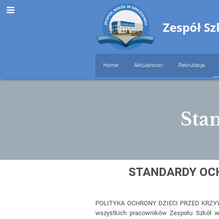
Zespół S
Home
Aktualności
Rekrutacja
Sta
Standardy
STANDARDY OC
ochrony
małoletnich
POLITYKA OCHRONY DZIECI PRZED KRZYW
wszystkich pracowników Zespołu Szkół w 