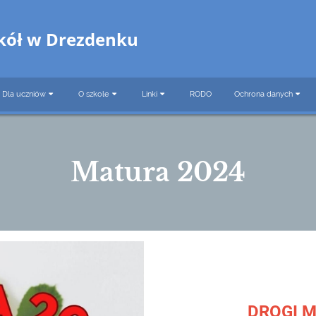
zkół w Drezdenku
Dla uczniów
O szkole
Linki
RODO
Ochrona danych
Matura 2024
DROGI 