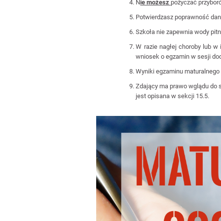
N
ie możesz
pożyczać przybor
Potwierdzasz poprawność dan
Szkoła nie zapewnia wody pitne
W razie nagłej choroby lub w
wniosek o egzamin w sesji dod
Wyniki egzaminu maturalnego m
Zdający ma prawo wglądu do s
jest opisana w sekcji 15.5.