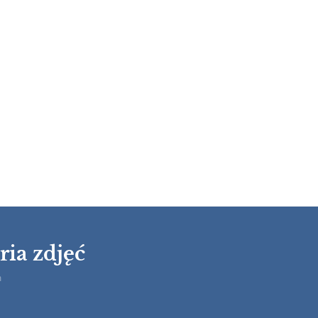
ria zdjęć
h