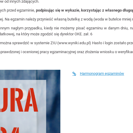
ów od innych zdających.
ych przed egzaminie,
podpisując się w wykazie, korzystając z własnego długo
j. Na egzamin należy przynieść własną butelkę z wodą (woda w butelce mniej niż
 innym nagłym przypadku, kiedy nie możemy pisać egzaminu w danym dniu, na
atkowej, na który może zgodzić się dyrektor OKE. zał. 6
ożna sprawdzić w systemie ZIU (www.wyniki.edu.pl) Hasło i login zostało prze
prawdzonej i ocenionej pracy egzaminacyjnej oraz złożenia wniosku o weryfik
Harmonogram egzaminów