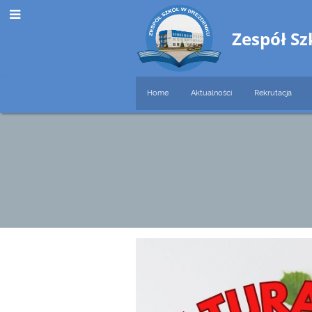
Zespół S
Home
Aktualności
Rekrutacja
Matura
2024